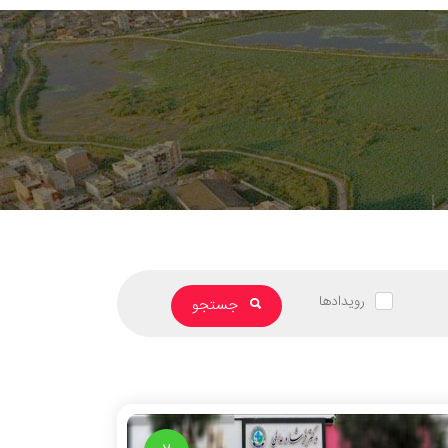
رویدادها
جستجو