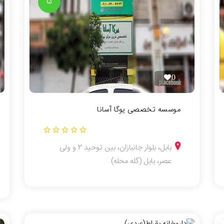
5
0
موسسه تخصصی یوگا آسانا
بابل، بلوار جانبازان، بین توحید 2 و ولی
عصر، بابل (گله محله)