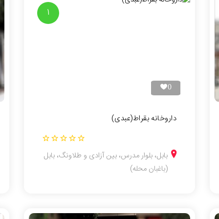
1
0
داروخانه بقراط(عبدی)
بابل، بلوار مدرس، بین آزادی و طلاونگ، بابل
(باغبان محله)