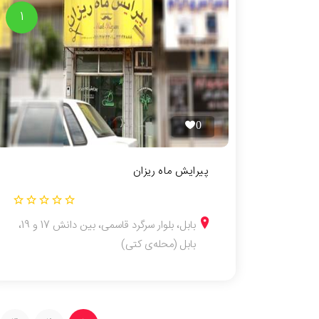
1
0
پیرایش ماه ریزان
بابل، بلوار سرگرد قاسمی، بین دانش 17 و 19،
بابل (محله‌ی کتی)