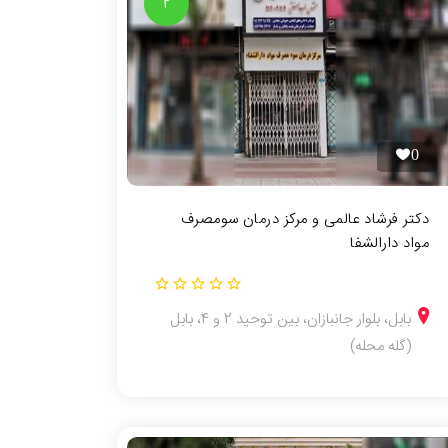
2
0
دکتر فرشاد عالمی و مرکز درمان سومصرف
مواد دارالشفا
بابل، بلوار جانبازان، بین توحید 2 و 4، بابل
(گله محله)