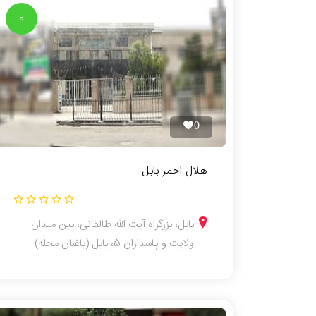
0
0
هلال احمر بابل
بابل، بزرگراه آیت الله طالقانی، بین میدان
ولایت و پاسداران 5، بابل (باغبان محله)