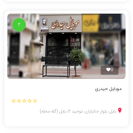
2
0
موبایل حیدری
بابل، بلوار جانبازان، توحید 2، بابل (گله محله)