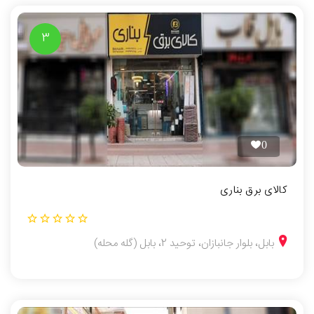
3
0
کالای برق بناری
بابل، بلوار جانبازان، توحید 2، بابل (گله محله)