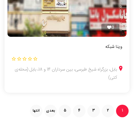
0
وینا شبکه
بابل، بزرگراه شیخ طبرسی، بین سرداران 14 و 18، بابل (محله‌ی
کتی)
1
2
3
4
5
بعدی
انتها