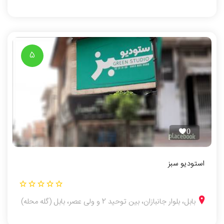
5
0
استودیو سبز
بابل، بلوار جانبازان، بین توحید 2 و ولی عصر، بابل (گله محله)