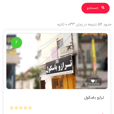
جستجو
حدود 54 نتیجه در زمان
0.033
ثانیه
6
0
ترازو باسکول