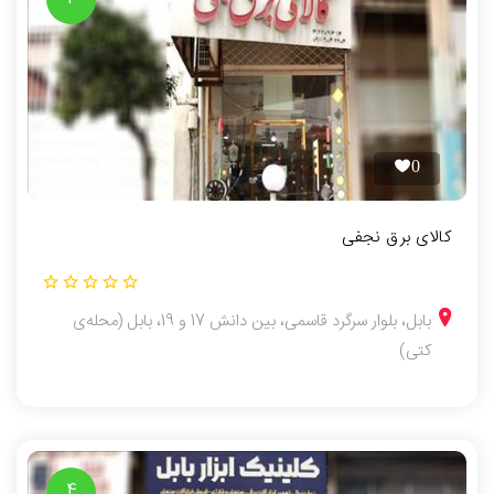
0
کالای برق نجفی
بابل، بلوار سرگرد قاسمی، بین دانش 17 و 19، بابل (محله‌ی
کتی)
4